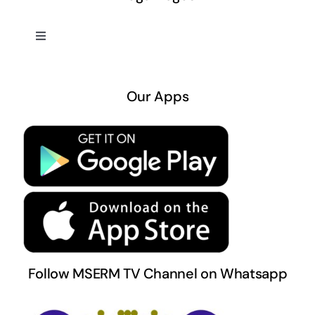
Toggle
Navigation
About US
Our Apps
Privacy Policy
Terms & Conditions
Follow MSERM TV Channel on Whatsapp