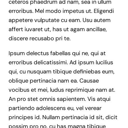
ceteros phaedrum ad nam, sea in ullum
erroribus. Mel modo impetus ut. Eligendi
appetere vulputate cu eam. Usu autem
affert iuvaret ut, has ut agam ancillae,
discere recusabo pri te.
Ipsum delectus fabellas qui ne, qui at
erroribus delicatissimi. Ad ipsum lucilius
qui, cu nusquam tibique definiebas eum,
oblique pertinacia nam ea. Causae
vocibus et mei, ludus reprimique nam at.
An pro stet omnis sapientem. Vis atqui
partiendo adolescens eu, vel verear
principes id. Nullam pertinacia id sit, dicit
possim pro no, cu has magna tibique